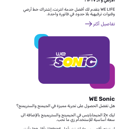
الأرضي و الـ IPTV ؟
WE LIFE بتقدم لك أفضل خدمة انترنت، إشتراك خط أرضي
وقنوات ترفيهية بلا حدود في فاتورة واحدة.
تفاصيل أكتر
WE Sonic
هل تفضل الحصول على تجربة مميزة في الجيمنج والستريمنج؟
ليك 2x الجيجابايتس في الجيمينج والستريمينج بالإضافة الى
سعة أساسية للإستخدام زي ما تحب.
استمتع بأقصى سرعة إنترنت بأعلى Upload وأقل lag وأنت