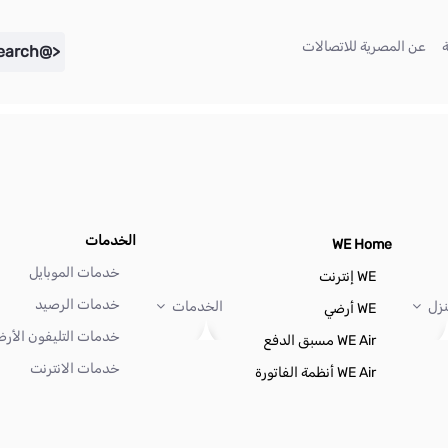
(current)
(current)
عن المصرية للاتصالات
<@liferay.language key="search" />
الخدمات
WE Home
خدمات الموبايل
WE إنترنت
خدمات الرصيد
نزل
الخدمات
WE أرضي
خدمات التليفون الأر
WE Air مسبق الدفع
خدمات الانترنت
WE Air أنظمة الفاتورة