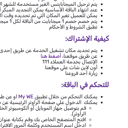
يتم ترحيل الميجابايتس الغير مستخدمة للشهر ال
عند انتهاء الباقة الأساسية يمكن التجديد المبكر 
يمكن للعميل تغير المكان التي تم تحديده وقت 
يتم خصم خصم 1 ميجابايت من الباقة لكل 1 ميجابايت استخدام علي كل المواقع طوال اليوم
تطبق الشروط و الأحكام
كيفية الإشتراك:
يتم تحديد مكان تشغيل الخدمة عن طريق إحدى ا
عن طريق موقعنا،
أضغط هنا
الإتصال بخدمة العملاء 111
أون لاين شات علي موقعنا
زيارة أحد فروعنا
للتحكم في الباقة:
يمكنك التحكم من خلال تطبيق
My WE
او عن طري
يمكنك الدخول علي صفحة الراوتر الرئيسية عن ط
قم بتوصيل جهاز الموبايل أو الكومبيوتر ال
الراوتر).
افتح المتصفح الخاص بك وقم بكتابة عنوان ص