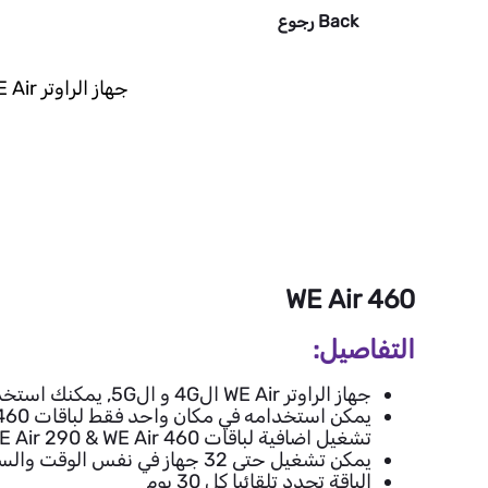
Back
رجوع
جهاز الراوتر WE Air هو أفضل اختيار ليك و هتستمتع بأكبر باقات للخدمة في المكان المرغوب فيه.
WE Air 460
التفاصيل:
جهاز الراوتر WE Air ال4G و ال5G, يمكنك استخدامه في اي مكان في مصر.
تشغيل اضافية لباقات WE Air 290 & WE Air 460
يمكن تشغيل حتى 32 جهاز في نفس الوقت والسرعة قصوى 150 ميجابت/ثانية
الباقة تجدد تلقائيا كل 30 يوم