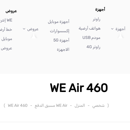
أجهزة
عروض
راوتر
WE إنترنت
أجهزة موبايل
هواتف أرضية
أجهزة
عروض
خط أرض
إكسسوارات
مودم USB
موبايل
أجهزة 5G
راوتر 4G
عروض أ
الاجهزة
WE Air 460
(
شخصي
-
المنزل
-
WE Air مسبق الدفع
-
WE Air 460
)