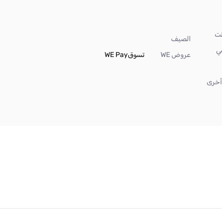
الصيف
ي
عروض WE
تسوق
WE Pay
خرى