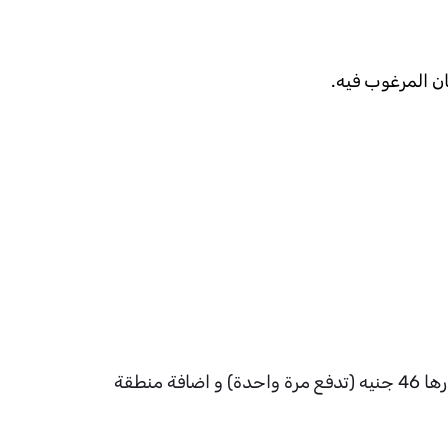
يمكن استخدامه في مكان واحد فقط لباقات WE Air 290 & WE Air 460 مع امكانية قيام العميل بدفع رسوم قدرها 46 جنيه (تدفع مرة واحدة) و اضافة منطقة