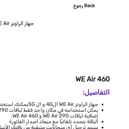
Back
رجوع
جهاز الراوتر WE Air هو أفضل اختيار ليك و هتستمتع بأكبر باقات للخدمة في المكان المرغوب فيه.
WE Air 460
التفاصيل:
جهاز الراوتر WE Air ال4G و ال 5Gيمكنك استخدامه في اي مكان في مصر.
إضافية لباقات WE Air 290 و WE Air 460.
الباقة بتجدد تلقائيًا مع ميعاد اصدار الفاتورة
سيتم ترحيل أي ميجابايت متبقية من باقتك الأساسي