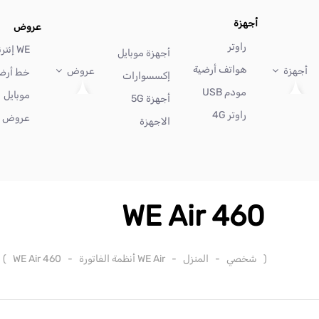
أجهزة
عروض
راوتر
WE إنترنت
أجهزة موبايل
هواتف أرضية
أجهزة
عروض
خط أرض
إكسسوارات
مودم USB
موبايل
أجهزة 5G
راوتر 4G
عروض أ
الاجهزة
WE Air 460
(
شخصي
-
المنزل
-
WE Air أنظمة الفاتورة
-
WE Air 460
)