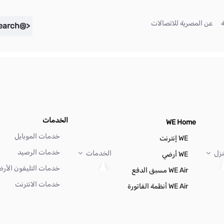
(current)
(current)
عن المصرية للاتصالات
<@liferay.language key="search" />
الخدمات
WE Home
خدمات الموبايل
WE إنترنت
خدمات الرصيد
نزل
الخدمات
WE أرضي
خدمات التليفون الأر
WE Air مسبق الدفع
خدمات الانترنت
WE Air أنظمة الفاتورة