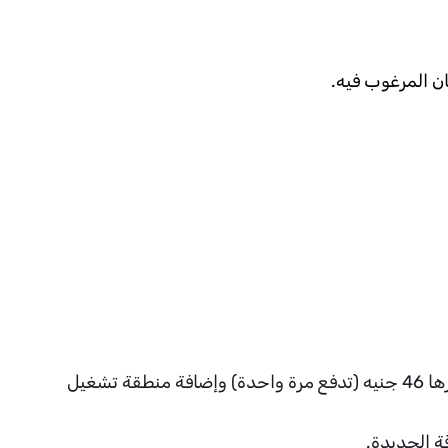
يمكن استخدامه في مكان واحد فقط لباقات WE Air 460 & WE Air 290 مع إمكانية قيام العميل بدفع رسوم قدرها 46 جنيه (تدفع مرة واحدة) وإضافة منطقة تشغيل
ة الجديدة.