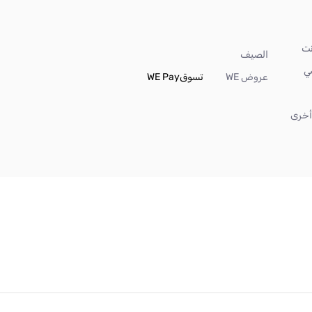
الصيف
ي
عروض WE
تسوق
WE Pay
خرى