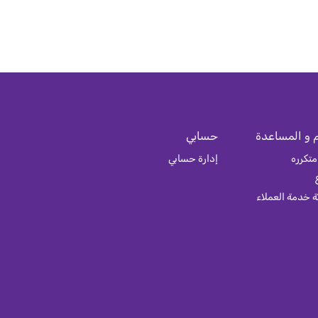
 و المساعدة
حسابي
متكرره
إدارة حسابي
 خدمة العملاء