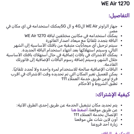
WE Air 1270
التفاصيل:
جهاز الراوتر WE Air ال4G و ال 5Gيمكنك استخدامه في اي مكان في
مصر.
يمكنك استخدامه في مكانين مختلفين لباقة WE Air 1270
الباقة بتجدد تلقائيًا مع ميعاد اصدار الفاتورة
سيتم ترحيل أي ميجابايت متبقية من باقتك الأساسية إلى الشهر
التالي، وسيتم استهلاكها بعد انتهاء استخدام الباقة الجديدة.
يمكنك الاشتراك في باقات إضافية في حال استهلاك باقتك الأساسية
خلال الشهر، وسيتم إضافة رسوم الباقات الإضافية إلى فاتورتك
القادمة.
الباقات الإضافية صالحة للاستخدام لمرة واحدة ولا تُجدد تلقائيًا.
يمكن للعميل تغير المكان التي تم تحديده وقت الاشتراك في اقرب
فرع أوعن طريق خدمة العملاء 111
تطبق الشروط و الأحكام
كيفية الإشتراك:
يتم تحديد مكان تشغيل الخدمة عن طريق إحدى الطرق الآتية:
عن طريق موقعنا،
أضغط هنا
الإتصال بخدمة العملاء 111
أون لاين شات علي موقعنا
زيارة أحد فروعنا
للتحكم في الباقة: