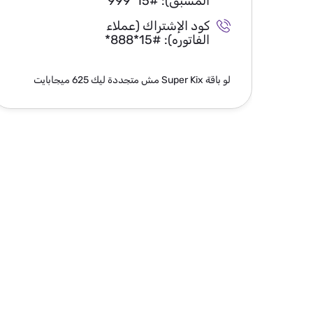
المسبق):
*999*15#
كود الإشتراك (عملاء
الفاتوره):
*888*15#
لو باقة Super Kix مش متجددة ليك 625 ميجابايت