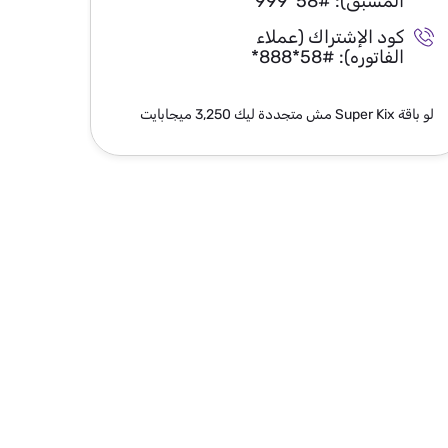
المسبق):
*999*58#
ا
كود الإشتراك (عملاء
ك
الفاتوره):
*888*58#
ال
لو باقة Super Kix مش متجددة ليك 3,250 ميجابايت
لو باقة Super Kix مش متجددة ليك 6,250 ميجاباي