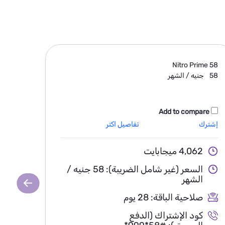
ime
105
Nitro Prime
58
58
جنيه / الشهر
105
ج
are
Add to compare
إشترك
تفاصيل اكتر
إشترك
4,062 ميجابايت
812
السعر (غير شامل الضريبة):
58 جنيه /
الشهر
ا
صلاحية الباقة:
28 يوم
صل
كود الإشتراك (الدفع
ك