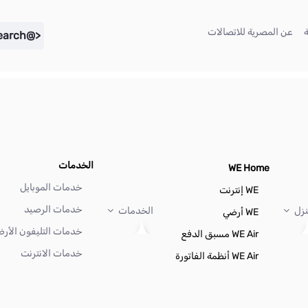
(current)
(current)
عن المصرية للاتصالات
<@liferay.language key="search" />
الخدمات
WE Home
خدمات الموبايل
WE إنترنت
خدمات الرصيد
نزل
الخدمات
WE أرضي
خدمات التليفون الأر
WE Air مسبق الدفع
خدمات الانترنت
WE Air أنظمة الفاتورة