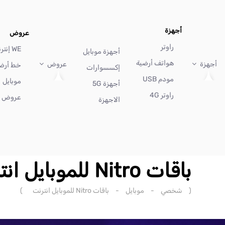
أجهزة
عروض
راوتر
WE إنترنت
أجهزة موبايل
هواتف أرضية
أجهزة
عروض
خط أرض
إكسسوارات
مودم USB
موبايل
أجهزة 5G
راوتر 4G
عروض أ
الاجهزة
باقات Nitro للموبايل انترنت
(
شخصي
-
موبايل
-
باقات Nitro للموبايل انترنت
)