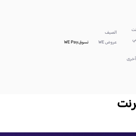
الصيف
ي
عروض WE
تسوق
WE Pay
خرى