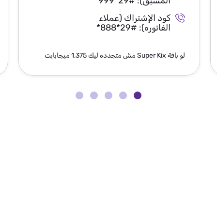
المسبق):
*999*29#
كود الإشتراك (عملاء
الفاتوره):
*888*29#
لو باقة Super Kix مش متجددة ليك 1,375 ميجابايت