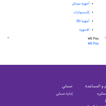
أجهزة موبايل
إكسسوارات
أجهزة 5G
الاجهزة
WE Pay
WE Pay
 و المساعدة
حسابي
متكرره
إدارة حسابي