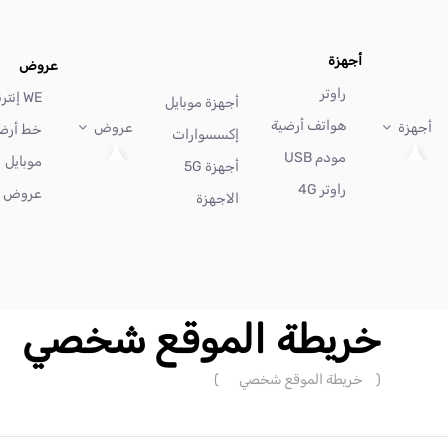
أجهزة
عروض
راوتر
WE إنترنت
أجهزة موبايل
هواتف أرضية
أجهزة
عروض
خط أرض
إكسسوارات
مودم USB
موبايل
أجهزة 5G
راوتر 4G
عروض أ
الاجهزة
خريطة الموقع شخصي
(
خريطة الموقع شخصي
)