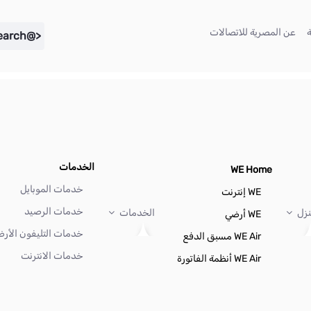
(current)
(current)
عن المصرية للاتصالات
<@liferay.language key="search" />
الخدمات
WE Home
خدمات الموبايل
WE إنترنت
خدمات الرصيد
نزل
الخدمات
WE أرضي
خدمات التليفون الأر
WE Air مسبق الدفع
خدمات الانترنت
WE Air أنظمة الفاتورة