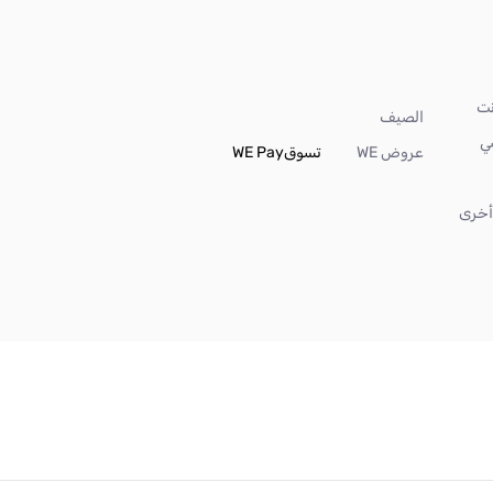
الصيف
ي
عروض WE
تسوق
WE Pay
خرى