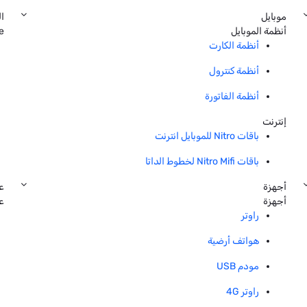
موبايل
ال
أنظمة الموبايل
e
أنظمة الكارت
أنظمة كنترول
أنظمة الفاتورة
إنترنت
باقات Nitro للموبايل انترنت
باقات Nitro Mifi لخطوط الداتا
أجهزة
ع
أجهزة
ع
راوتر
هواتف أرضية
مودم USB
راوتر 4G