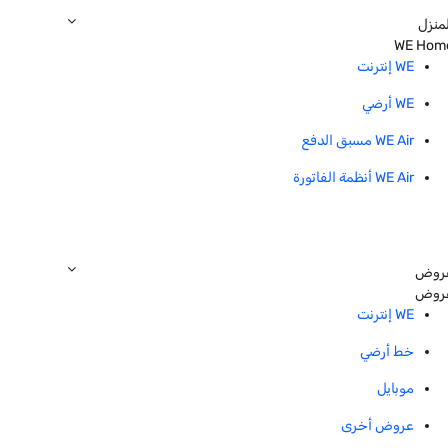
منزل
WE Hom
WE إنترنت
WE أرضي
WE Air مسبق الدفع
WE Air أنظمة الفاتورة
روض
روض
WE إنترنت
خط أرضي
موبايل
عروض أخرى