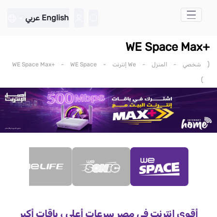
تخطي إلى المحتوى الرئيسي
English
عربي
+WE Space Max
(
شخصي
-
المنزل
-
We إنترنت
-
WE Space
-
+WE Space Max
)
أقوى إنترنت في مصر سرعات أعلى ، باقات أكبر